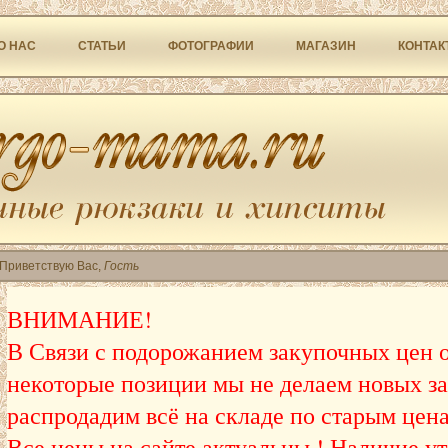
О НАС
СТАТЬИ
ФОТОГРАФИИ
МАГАЗИН
КОНТАК
Приветствую Вас
,
Гость
ВНИМАНИЕ!
В Связи с подорожанием закупочных цен о
некоторые позиции мы не делаем новых за
распродадим всё на складе по старым цен
Все цены на сайте актуальны ! Наличие у