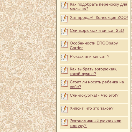
Как подобрать переноску для
малыша?
Хит продаж!! Коллекция ZOO!
Слинкорюкзак и хипсит 2в1!
Особенности ERGObaby
Carrier
Рюкзак или хипсит ?
Как выбрать эргорюкзак,
какой лучше?
Стоит ли носить ребенка на
себе?
Слингокуртка! - Что это!?
Хипсит: что это такое?
Эргономичный рюкзак или
кенгуру?