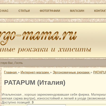
О НАС
СТАТЬИ
ФОТОГРАФИИ
МАГАЗИН
КОНТАК
ствую Вас
,
Гость
Главная
»
Интернет-магазин
»
Эргономичные рюкзаки
»
PATAPU
PATAPUM (Италия)
Итальянская , хорошо зарекомендовавшая себя фирма. Материал 
мягкая саржа внутри), износостойкий и легкий в уходе (возможна
Доступно позиций
:
3