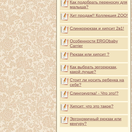
Как подобрать переноску для
малыша?
Хит продаж!! Коллекция ZOO!
Слинкорюкзак и хипсит 2в1!
Особенности ERGObaby
Carrier
Рюкзак или хипсит ?
Как выбрать эргорюкзак,
какой лучше?
Стоит ли носить ребенка на
себе?
Слингокуртка! - Что это!?
Хипсит: что это такое?
Эргономичный рюкзак или
кенгуру?