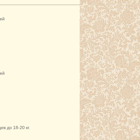
ней
ней
в до 18-20 кг.